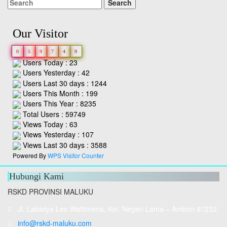
Our Visitor
0
5
9
7
4
9
Users Today : 23
Users Yesterday : 42
Users Last 30 days : 1244
Users This Month : 199
Users This Year : 8235
Total Users : 59749
Views Today : 63
Views Yesterday : 107
Views Last 30 days : 3588
Powered By
WPS Visitor Counter
Hubungi Kami
RSKD PROVINSI MALUKU
Jl. Laksdya Leo Wattimena, Kel. Negeri Lama – Ambon 97232
info@rskd-maluku.com