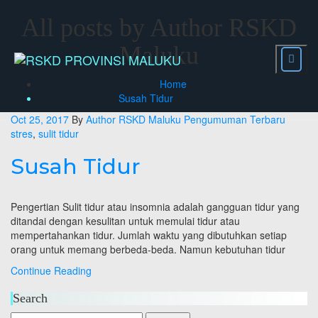
Skip
to
All posts by Author RSKD
content
Maluku
Home
Susah Tidur
Oct 25, 2017
By
Author RSKD Maluku
Pengumuman Terbaru
stres
,
sulit tidur
Susah Tidur
Pengertian Sulit tidur atau insomnia adalah gangguan tidur yang
ditandai dengan kesulitan untuk memulai tidur atau
mempertahankan tidur. Jumlah waktu yang dibutuhkan setiap
orang untuk memang berbeda-beda. Namun kebutuhan tidur
Susah
Continue Reading
Tidur
Search