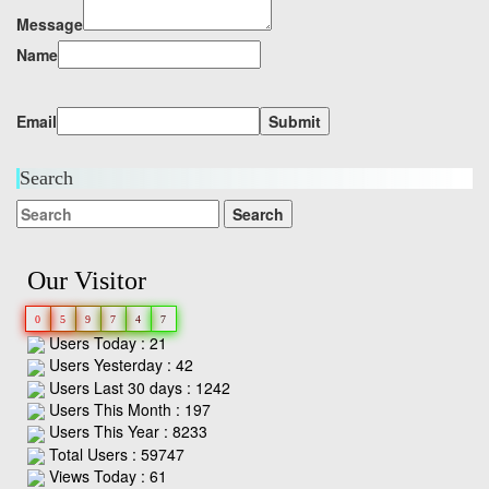
Message
Name
Email
Search
Our Visitor
0
5
9
7
4
7
Users Today : 21
Users Yesterday : 42
Users Last 30 days : 1242
Users This Month : 197
Users This Year : 8233
Total Users : 59747
Views Today : 61