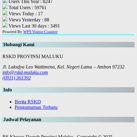
Users This Year : 8247
Total Users : 59761
Views Today : 17
Views Yesterday : 88
Views Last 30 days : 3491
Powered By
WPS Visitor Counter
Hubungi Kami
RSKD PROVINSI MALUKU
Jl. Laksdya Leo Wattimena, Kel. Negeri Lama – Ambon 97232
info@rskd-maluku.com
(0911) 361392
Info
Berita RSKD
Pengumuman Terbaru
Jadwal Pelayanan
RS Khusus Daerah Provinsi Maluku - Copyright © 2025