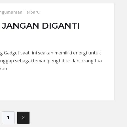
ngumuman Terbaru
 JANGAN DIGANTI
kolog Gadget saat ini seakan memiliki energi untuk
anggap sebagai teman penghibur dan orang tua
kan
GAN DIGANTI GADGET”
1
2