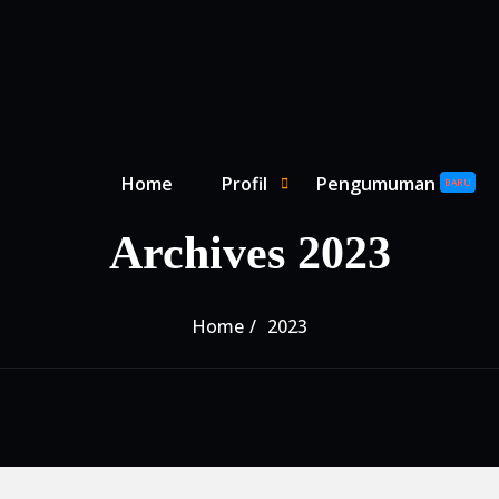
Primary Menu
Home
Profil
Pengumuman
SHOW PROFIL SUBMENU
HIDE PROFIL SUBMENU
BARU
Archives 2023
Home
2023