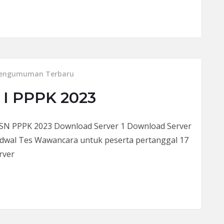
ap II PPPK 2023
engumuman Terbaru
I PPPK 2023
PPK 2023 Download Server 1 Download Server
adwal Tes Wawancara untuk peserta pertanggal 17
rver
PK 2023