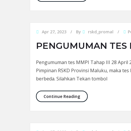
Apr 27, 2023
By
rskd_promal
P
PENGUMUMAN TES M
Pengumuman tes MMPI Tahap III 28 April
Pimpinan RSKD Provinsi Maluku, maka tes 
berbeda. Silahkan Tekan tombol
PENGUMUMAN TES MMPI T
Continue Reading