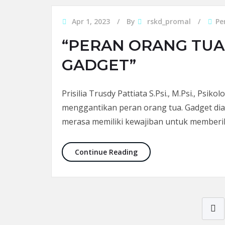
Apr 1, 2023
By
rskd_promal
Pe
“PERAN ORANG TUA
GADGET”
Prisilia Trusdy Pattiata S.Psi., M.Psi., Psi
menggantikan peran orang tua. Gadget di
merasa memiliki kewajiban untuk memberi
“PERAN ORANG TUA JAN
Continue Reading
Posts pagination