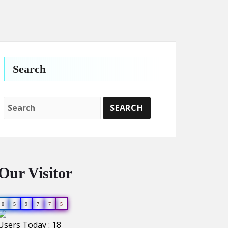
Search
Our Visitor
0
5
9
7
7
5
Users Today : 18