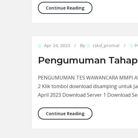
Update Pengumuman Tah
Continue Reading
Apr 24, 2023
By
rskd_promal
P
Pengumuman Tahap 
PENGUMUMAN TES WAWANCARA MMPI ASN P
2 Klik tombol download disamping untuk J
April 2023 Download Server 1 Download Se
Pengumuman Tahap I PP
Continue Reading