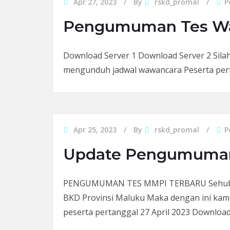
Apr 27, 2023
By
rskd_promal
P
Pengumuman Tes W
Download Server 1 Download Server 2 Sila
mengunduh jadwal wawancara Peserta pert
Apr 25, 2023
By
rskd_promal
P
Update Pengumuman 
PENGUMUMAN TES MMPI TERBARU Sehubung
BKD Provinsi Maluku Maka dengan ini kam
peserta pertanggal 27 April 2023 Downloa