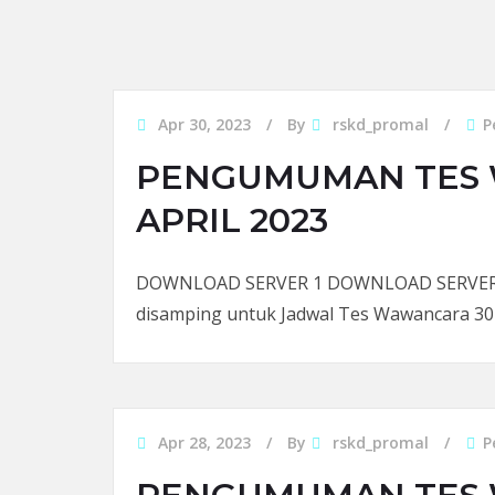
Apr 30, 2023
By
rskd_promal
P
PENGUMUMAN TES 
APRIL 2023
DOWNLOAD SERVER 1 DOWNLOAD SERVER 2 S
disamping untuk Jadwal Tes Wawancara 30 
Apr 28, 2023
By
rskd_promal
P