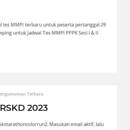
s MMPI terbaru untuk peserta pertanggal 29
ping untuk Jadwal Tes MMPI PPPK Sesi I & II
PPK 29 Desember 2023
engumuman Terbaru
RSKD 2023
y/5kmarathoncolorrun2. Masukan email aktif, lalu