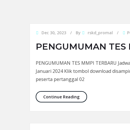
Dec 30, 2023
By
rskd_promal
P
PENGUMUMAN TES M
PENGUMUMAN TES MMPI TERBARU Jadwal te
Januari 2024 Klik tombol download disampi
peserta pertanggal 02
PENGUMUMAN TES MMPI 
Continue Reading