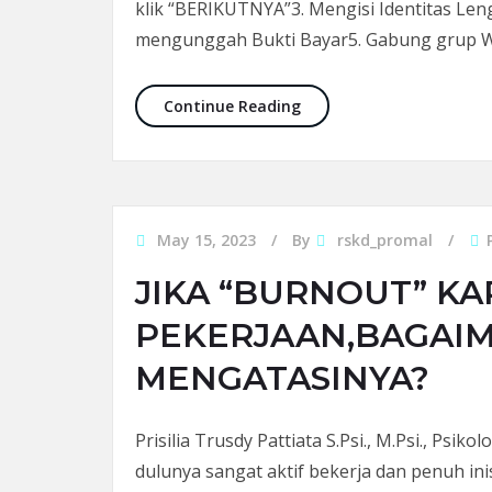
klik “BERIKUTNYA”3. Mengisi Identitas Leng
mengunggah Bukti Bayar5. Gabung grup
LOMBA COLOR RUN RSKD
Continue Reading
May 15, 2023
By
rskd_promal
JIKA “BURNOUT” K
PEKERJAAN,BAGAI
MENGATASINYA?
Prisilia Trusdy Pattiata S.Psi., M.Psi., Psik
dulunya sangat aktif bekerja dan penuh inis