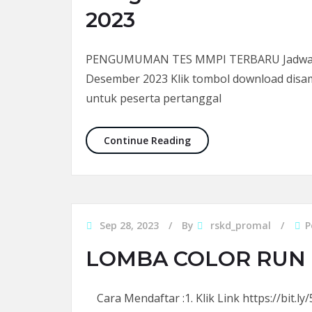
2023
PENGUMUMAN TES MMPI TERBARU Jadwal te
Desember 2023 Klik tombol download disam
untuk peserta pertanggal
Pengumuman Tes MMPI P
Continue Reading
Sep 28, 2023
By
rskd_promal
P
LOMBA COLOR RUN 
Cara Mendaftar :1. Klik Link https://bit.l