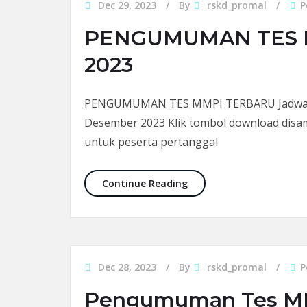
Dec 29, 2023
By
rskd_promal
P
PENGUMUMAN TES 
2023
PENGUMUMAN TES MMPI TERBARU Jadwal te
Desember 2023 Klik tombol download disam
untuk peserta pertanggal
PENGUMUMAN TES MMPI 
Continue Reading
Dec 28, 2023
By
rskd_promal
P
Pengumuman Tes M