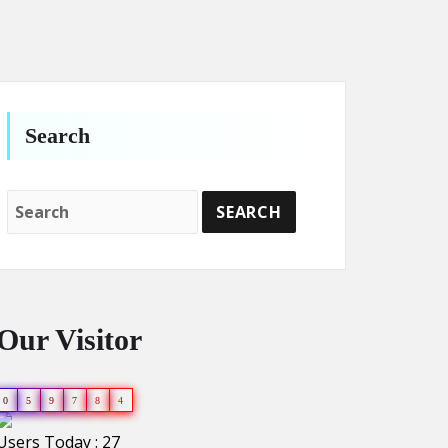
Search
Our Visitor
0
5
9
7
8
4
Users Today : 27