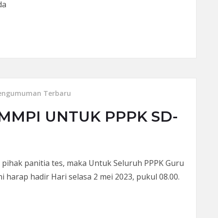
da
 PEKERJAAN,BAGAIMANA CARA MENGATASINYA?
engumuman Terbaru
MMPI UNTUK PPPK SD-
pihak panitia tes, maka Untuk Seluruh PPPK Guru
harap hadir Hari selasa 2 mei 2023, pukul 08.00.
NTUK PPPK SD-SMP 2 MEI 2023