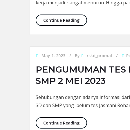
kerja menjadi sangat menurun. Hingga pa
JIKA “BURNOUT” KARENA
Continue Reading
May 1, 2023
By
rskd_promal
P
PENGUMUMAN TES 
SMP 2 MEI 2023
Sehubungan dengan adanya informasi dari 
SD dan SMP yang belum tes Jasmani Rohani 
PENGUMUMAN TES MMPI U
Continue Reading