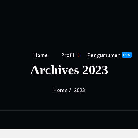
Primary Menu
Home
Profil
Pengumuman
SHOW PROFIL SUBMENU
HIDE PROFIL SUBMENU
BARU
Archives 2023
Home
2023