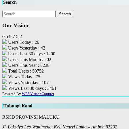
Search
Our Visitor
0
5
9
7
5
2
Users Today : 26
Users Yesterday : 42
Users Last 30 days : 1200
Users This Month : 202
Users This Year : 8238
Total Users : 59752
Views Today : 75
Views Yesterday : 107
Views Last 30 days : 3461
Powered By
WPS Visitor Counter
Hubungi Kami
RSKD PROVINSI MALUKU
Jl. Laksdya Leo Wattimena, Kel. Negeri Lama – Ambon 97232