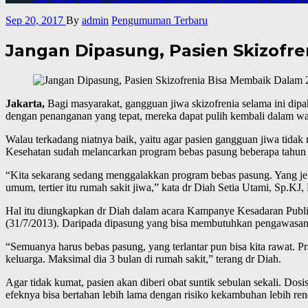
Sep 20, 2017
By
admin
Pengumuman Terbaru
Jangan Dipasung, Pasien Skizofr
Jakarta,
Bagi masyarakat, gangguan jiwa skizofrenia selama ini dipa
dengan penanganan yang tepat, mereka dapat pulih kembali dalam wa
Walau terkadang niatnya baik, yaitu agar pasien gangguan jiwa tida
Kesehatan sudah melancarkan program bebas pasung beberapa tahun 
“Kita sekarang sedang menggalakkan program bebas pasung. Yang jelas 
umum, tertier itu rumah sakit jiwa,” kata dr Diah Setia Utami, Sp.
Hal itu diungkapkan dr Diah dalam acara Kampanye Kesadaran Publik ‘
(31/7/2013). Daripada dipasung yang bisa membutuhkan pengawasan s
“Semuanya harus bebas pasung, yang terlantar pun bisa kita rawat. Pra
keluarga. Maksimal dia 3 bulan di rumah sakit,” terang dr Diah.
Agar tidak kumat, pasien akan diberi obat suntik sebulan sekali. Dosi
efeknya bisa bertahan lebih lama dengan risiko kekambuhan lebih ren