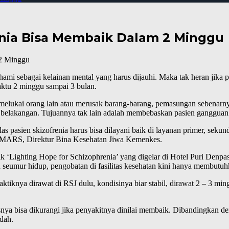
enia Bisa Membaik Dalam 2 Minggu
hami sebagai kelainan mental yang harus dijauhi. Maka tak heran jika
ktu 2 minggu sampai 3 bulan.
k melukai orang lain atau merusak barang-barang, pemasungan sebenar
belakangan. Tujuannya tak lain adalah membebaskan pasien gangguan 
pasien skizofrenia harus bisa dilayani baik di layanan primer, sekunder
KJ, MARS, Direktur Bina Kesehatan Jiwa Kemenkes.
Lighting Hope for Schizophrenia’ yang digelar di Hotel Puri Denpasar
eumur hidup, pengobatan di fasilitas kesehatan kini hanya membutuh
ktiknya dirawat di RSJ dulu, kondisinya biar stabil, dirawat 2 – 3 ming
snya bisa dikurangi jika penyakitnya dinilai membaik. Dibandingkan deng
dah.