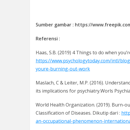
Sumber gambar : https://www.freepik.c
Referensi :
Haas, S.B. (2019) 4 Things to do when you’r
https://www.psychologytoday.com/intl/blog
youre-burning-out-work
Maslach, C & Leiter, M.P. (2016). Understa
its implications for psychiatry.Worls Psychia
World Health Organization. (2019). Burn-o
Classification of Diseases. Dikutip dari :
htt
an-occupational-phenomenon-international-