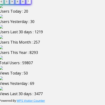
0
5
9
8
0
7
Users Today : 20
Users Yesterday : 30
Users Last 30 days : 1219
Users This Month : 257
Users This Year : 8293
Total Users : 59807
Views Today : 50
Views Yesterday : 69
Views Last 30 days : 3477
Powered By
WPS Visitor Counter