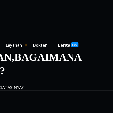
Layanan
Dokter
Berita
SHOW LAYANAN SUBMENU
HIDE LAYANAN SUBMENU
Baru
AAN,BAGAIMANA
?
GATASINYA?