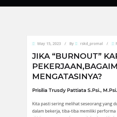
May 15, 2023
By
rskd_promal
JIKA “BURNOUT” K
PEKERJAAN,BAGAI
MENGATASINYA?
Prisilia Trusdy Pattiata S.Psi., M.Psi
Kita pasti sering melihat seseorang yang du
dalam bekerja, tiba-tiba memiliki perform