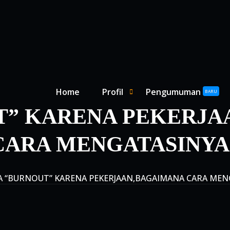
Primary Menu
Home
Profil
Pengumuman
SHOW PROFIL SUBMENU
HIDE PROFIL SUBMENU
BARU
T” KARENA PEKERJ
CARA MENGATASINYA
KA “BURNOUT” KARENA PEKERJAAN,BAGAIMANA CARA MEN