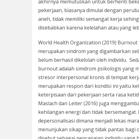
akhirnya memutuskan untuk berhenti beke
pekerjaan, biasanya dimulai dengan perub
aneh, tidak memiliki semangat kerja sehing
disebabkan karena kelelahan atau yang leb
World Health Organization (2019) Burnout
merupakan sindrom yang digambarkan sebaga
belum berhasil dikelolah oleh individu. S
burnout adalah simdrom psikologis yang 
stresor interpersonal kronis di tempat kerj
merupakan respon dari kondisi ini yaitu ke
keterpisaan dari pekerjaan serta rasa keti
Maslach dan Leiter (2016) juga menggamba
kehilangan energi dan tidak bersemangat. 
depersonalisasi dimana menjadi lekas marah
menunjukan sikap yang tidak pantas bagi o
disebut sebagai pencapaian individu yang