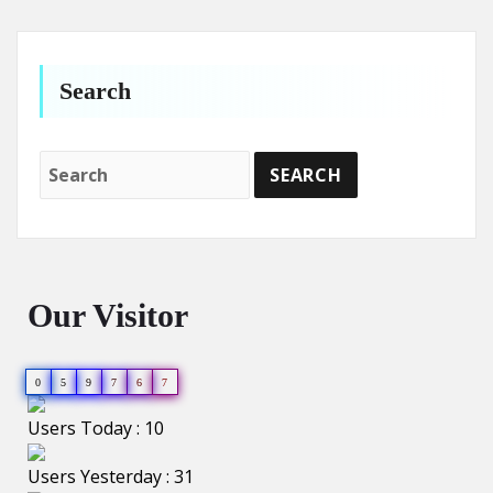
Search
Our Visitor
0
5
9
7
6
7
Users Today : 10
Users Yesterday : 31