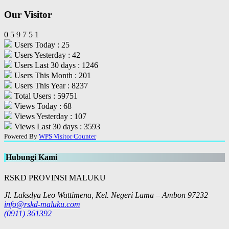
Our Visitor
0
5
9
7
5
1
Users Today : 25
Users Yesterday : 42
Users Last 30 days : 1246
Users This Month : 201
Users This Year : 8237
Total Users : 59751
Views Today : 68
Views Yesterday : 107
Views Last 30 days : 3593
Powered By
WPS Visitor Counter
Hubungi Kami
RSKD PROVINSI MALUKU
Jl. Laksdya Leo Wattimena, Kel. Negeri Lama – Ambon 97232
info@rskd-maluku.com
(0911) 361392