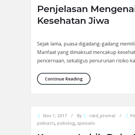
Penjelasan Mengena
Kesehatan Jiwa
Sejak lama, puasa digadang-gadang memili
Manfaat yang dimaksud mencakup kesehata
pencernaan, sekaligus penurunan risiko k
Penjelasan Mengenai Ma
Continue Reading
Nov 1, 2017
By
rskd_promal
P
psikiatri
,
psikolog
,
spesialis