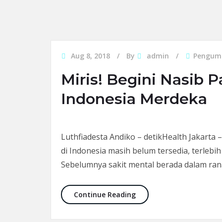
Aug 8, 2018
By
admin
Pengum
Miris! Begini Nasib 
Indonesia Merdeka
Luthfiadesta Andiko – detikHealth Jakarta
di Indonesia masih belum tersedia, terlebi
Sebelumnya sakit mental berada dalam ra
Miris! Begini Nasib Pasi
Continue Reading