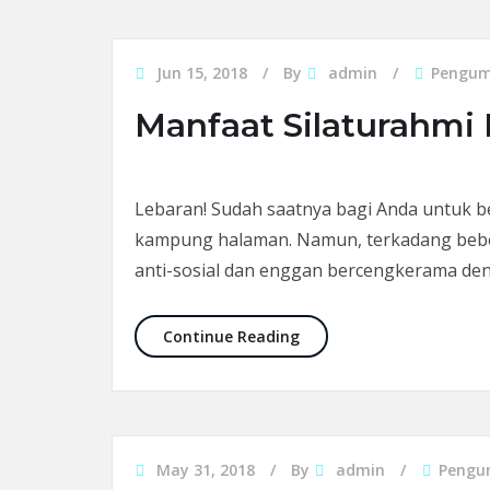
Jun 15, 2018
By
admin
Pengum
Manfaat Silaturahmi
Lebaran! Sudah saatnya bagi Anda untuk b
kampung halaman. Namun, terkadang bebe
anti-sosial dan enggan bercengkerama den
Manfaat Silaturahmi Ba
Continue Reading
May 31, 2018
By
admin
Pengu