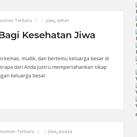
uman Terbaru
jiwa
,
sehat
 Bagi Kesehatan Jiwa
erkemas, mudik, dan bertemu keluarga besar di
rapa dari Anda justru mempertahankan sikap
gan keluarga besar.
gi Kesehatan Jiwa
muman Terbaru
jiwa
,
puasa