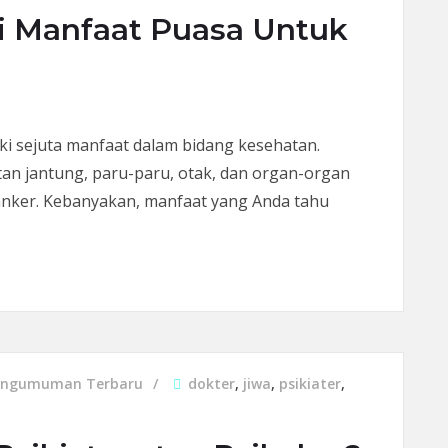
i Manfaat Puasa Untuk
ki sejuta manfaat dalam bidang kesehatan.
n jantung, paru-paru, otak, dan organ-organ
anker. Kebanyakan, manfaat yang Anda tahu
nfaat Puasa Untuk Kesehatan Jiwa
engumuman Terbaru
dokter
,
jiwa
,
psikiater
,