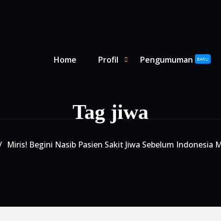
Primary Menu
Home
Profil
Pengumuman
SHOW PROFIL SUBMENU
HIDE PROFIL SUBMENU
BARU
Tag jiwa
Miris! Begini Nasib Pasien Sakit Jiwa Sebelum Indonesia