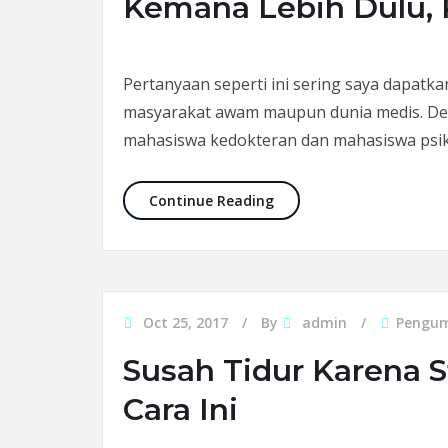
Kemana Lebih Dulu, P
Pertanyaan seperti ini sering saya dapat
masyarakat awam maupun dunia medis. Dem
mahasiswa kedokteran dan mahasiswa psik
Kemana Lebih Dulu, Psiki
Continue Reading
Oct 25, 2017
By
admin
Pengu
Susah Tidur Karena S
Cara Ini