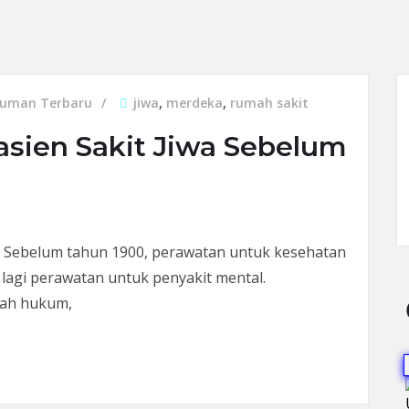
uman Terbaru
jiwa
,
merdeka
,
rumah sakit
Pasien Sakit Jiwa Sebelum
 – Sebelum tahun 1900, perawatan untuk kesehatan
h lagi perawatan untuk penyakit mental.
nah hukum,
en Sakit Jiwa Sebelum Indonesia Merdeka